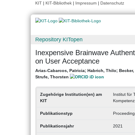
KIT
|
KIT-Bibliothek
|
Impressum
|
Datenschutz
Repository KITopen
Inexpensive Brainwave Authent
on User Acceptance
Arias-Cabarcos, Patricia
;
Habrich, Thilo
;
Becker,
Strufe, Thorsten
Zugehörige Institution(en) am
Institut für
KIT
Kompetenzz
Publikationstyp
Proceeding
Publikationsjahr
2021