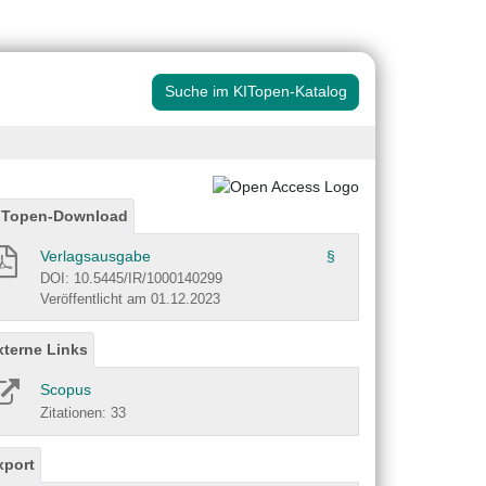
Suche im KITopen-Katalog
ITopen-Download
Verlagsausgabe
§
DOI: 10.5445/IR/1000140299
Veröffentlicht am 01.12.2023
xterne Links
Scopus
Zitationen: 33
xport