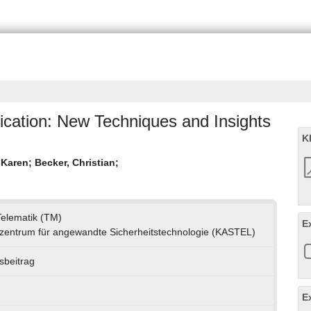
ication: New Techniques and Insights
K
 Karen
;
Becker, Christian
;
 Telematik (TM)
E
entrum für angewandte Sicherheitstechnologie (KASTEL)
sbeitrag
E