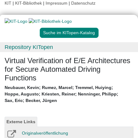
KIT
|
KIT-Bibliothek
|
Impressum
|
Datenschutz
Suche im KITopen-Katalog
Repository KITopen
Virtual Verification of E/E Architectures
for Secure Automated Driving
Functions
Neubauer, Kevin
;
Rumez, Marcel
;
Tremmel, Huiying
;
Hoppe, Augusto
;
Kriesten, Reiner
;
Nenninger, Philipp
;
Sax, Eric
;
Becker, Jürgen
Externe Links
Originalveröffentlichung