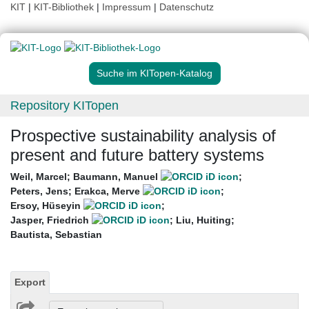
KIT
|
KIT-Bibliothek
|
Impressum
|
Datenschutz
Suche im KITopen-Katalog
Repository KITopen
Prospective sustainability analysis of
present and future battery systems
Weil, Marcel
;
Baumann, Manuel
;
Peters, Jens
;
Erakca, Merve
;
Ersoy, Hüseyin
;
Jasper, Friedrich
;
Liu, Huiting
;
Bautista, Sebastian
Export