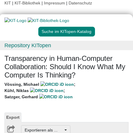
KIT
|
KIT-Bibliothek
|
Impressum
|
Datenschutz
Suche im KITopen-Katalog
Repository KITopen
Transparency in Human-Computer
Collaboration: Should I Know What My
Computer Is Thinking?
Vössing, Michael
;
Kühl, Niklas
;
Satzger, Gerhard
Export
Exportieren als ...