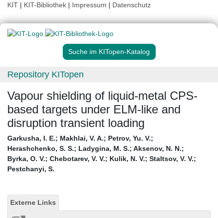
KIT
|
KIT-Bibliothek
|
Impressum
|
Datenschutz
Suche im KITopen-Katalog
Repository KITopen
Vapour shielding of liquid-metal CPS-
based targets under ELM-like and
disruption transient loading
Garkusha, I. E.
;
Makhlai, V. A.
;
Petrov, Yu. V.
;
Herashchenko, S. S.
;
Ladygina, M. S.
;
Aksenov, N. N.
;
Byrka, O. V.
;
Chebotarev, V. V.
;
Kulik, N. V.
;
Staltsov, V. V.
;
Pestchanyi, S.
Externe Links