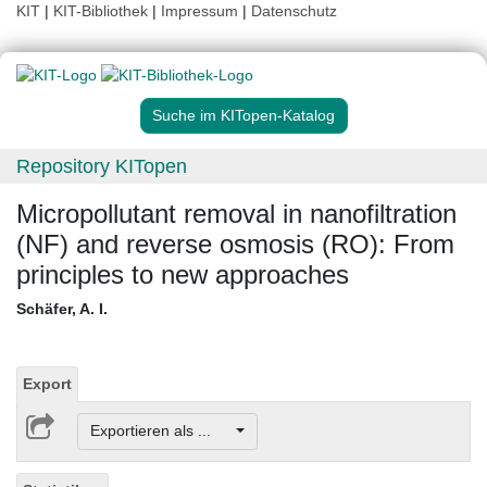
KIT
|
KIT-Bibliothek
|
Impressum
|
Datenschutz
Suche im KITopen-Katalog
Repository KITopen
Micropollutant removal in nanofiltration
(NF) and reverse osmosis (RO): From
principles to new approaches
Schäfer, A. I.
Export
Exportieren als ...