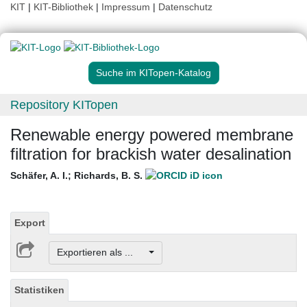
KIT
|
KIT-Bibliothek
|
Impressum
|
Datenschutz
Suche im KITopen-Katalog
Repository KITopen
Renewable energy powered membrane
filtration for brackish water desalination
Schäfer, A. I.
;
Richards, B. S.
Export
Exportieren als ...
Statistiken