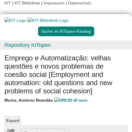
KIT
|
KIT-Bibliothek
|
Impressum
|
Datenschutz
Suche im KITopen-Katalog
Repository KITopen
Emprego e Automatização: velhas
questões e novos problemas de
coesão social [Employment and
automation: old questions and new
problems of social cohesion]
Moniz, António Brandão
Export