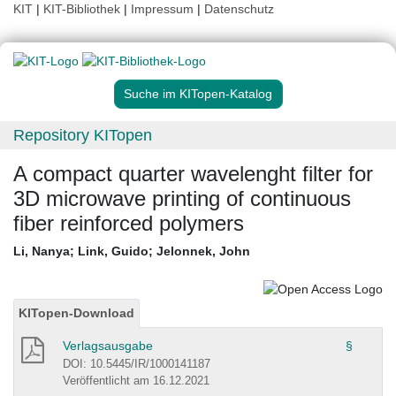
KIT
|
KIT-Bibliothek
|
Impressum
|
Datenschutz
Suche im KITopen-Katalog
Repository KITopen
A compact quarter wavelenght filter for
3D microwave printing of continuous
fiber reinforced polymers
Li, Nanya
;
Link, Guido
;
Jelonnek, John
KITopen-Download
Verlagsausgabe
§
DOI: 10.5445/IR/1000141187
Veröffentlicht am 16.12.2021