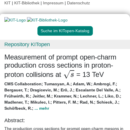
KIT
|
KIT-Bibliothek
|
Impressum
|
Datenschutz
Suche im KITopen-Katalog
Repository KITopen
Measurement of prompt open-charm
production cross sections in proton-
s
proton collisions at
= 13 TeV
CMS Collaboration
;
Tumasyan, A.
;
Adam, W.
;
Ambrogi, F.
;
Bergauer, T.
;
Dragicevic, M.
;
Erö, J.
;
Escalante Del Valle, A.
;
Frühwirth, R.
;
Jeitler, M.
;
Krammer, N.
;
Lechner, L.
;
Liko, D.
;
Madlener, T.
;
Mikulec, I.
;
Pitters, F. M.
;
Rad, N.
;
Schieck, J.
;
Schöfbeck, R.
;
... mehr
Abstract:
The production cross sections for prompt open-charm mesons in