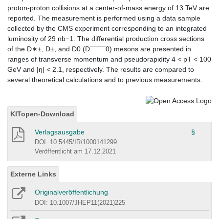
proton-proton collisions at a center-of-mass energy of 13 TeV are
reported. The measurement is performed using a data sample
collected by the CMS experiment corresponding to an integrated
luminosity of 29 nb−1. The differential production cross sections
of the D∗±, D±, and D0 (D¯¯¯¯0) mesons are presented in
ranges of transverse momentum and pseudorapidity 4 < pT < 100
GeV and |η| < 2.1, respectively. The results are compared to
several theoretical calculations and to previous measurements.
KITopen-Download
Verlagsausgabe
§
DOI: 10.5445/IR/1000141299
Veröffentlicht am 17.12.2021
Externe Links
Originalveröffentlichung
DOI: 10.1007/JHEP11(2021)225