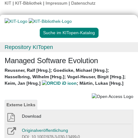
KIT
|
KIT-Bibliothek
|
Impressum
|
Datenschutz
Suche im KITopen-Katalog
Repository KITopen
Managed Software Evolution
Reussner, Ralf [Hrsg.]
;
Goedicke, Michael [Hrsg.]
;
Hasselbring, Wilhelm [Hrsg.]
;
Vogel-Heuser, Birgit [Hrsg.]
;
Keim, Jan [Hrsg.]
;
Märtin, Lukas [Hrsg.]
Externe Links
Download
Originalveröffentlichung
DOI: 10.1007/978-3-030-13499-0