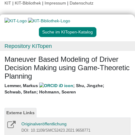
KIT
|
KIT-Bibliothek
|
Impressum
|
Datenschutz
Suche im KITopen-Katalog
Repository KITopen
Maneuver Based Modeling of Driver
Decision Making using Game-Theoretic
Planning
Lemmer, Markus
;
Shu, Jingzhe
;
Schwab, Stefan
;
Hohmann, Soeren
Externe Links
Originalveröffentlichung
DOI: 10.1109/SMC52423.2021.9658771