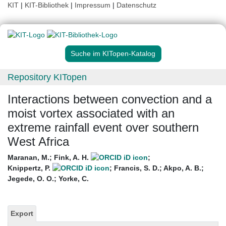
KIT
|
KIT-Bibliothek
|
Impressum
|
Datenschutz
Suche im KITopen-Katalog
Repository KITopen
Interactions between convection and a
moist vortex associated with an
extreme rainfall event over southern
West Africa
Maranan, M.
;
Fink, A. H.
;
Knippertz, P.
;
Francis, S. D.
;
Akpo, A. B.
;
Jegede, O. O.
;
Yorke, C.
Export