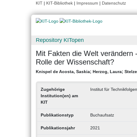
KIT
|
KIT-Bibliothek
|
Impressum
|
Datenschutz
Repository KITopen
Mit Fakten die Welt verändern -
Rolle der Wissenschaft?
Knispel de Acosta, Saskia
;
Herzog, Laura
;
Stelze
Zugehörige
Institut für Technikfol
Institution(en) am
KIT
Publikationstyp
Buchaufsatz
Publikationsjahr
2021