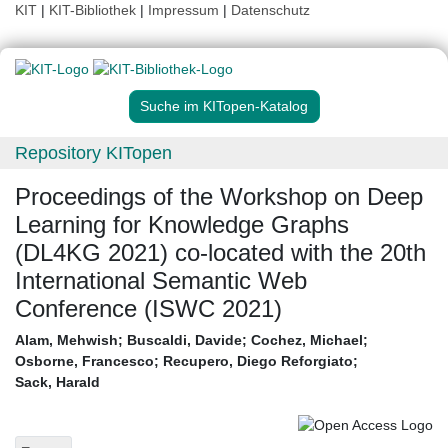
KIT
|
KIT-Bibliothek
|
Impressum
|
Datenschutz
Suche im KITopen-Katalog
Repository KITopen
Proceedings of the Workshop on Deep
Learning for Knowledge Graphs
(DL4KG 2021) co-located with the 20th
International Semantic Web
Conference (ISWC 2021)
Alam, Mehwish
;
Buscaldi, Davide
;
Cochez, Michael
;
Osborne, Francesco
;
Recupero, Diego Reforgiato
;
Sack, Harald