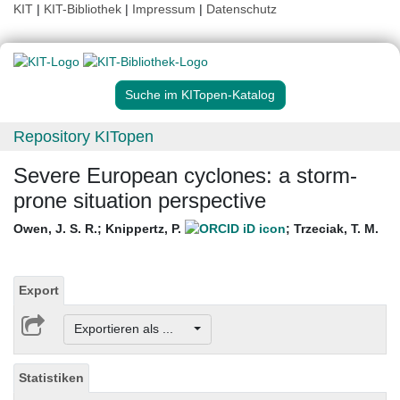
KIT
|
KIT-Bibliothek
|
Impressum
|
Datenschutz
Suche im KITopen-Katalog
Repository KITopen
Severe European cyclones: a storm-
prone situation perspective
Owen, J. S. R.
;
Knippertz, P.
;
Trzeciak, T. M.
Export
Exportieren als ...
Statistiken