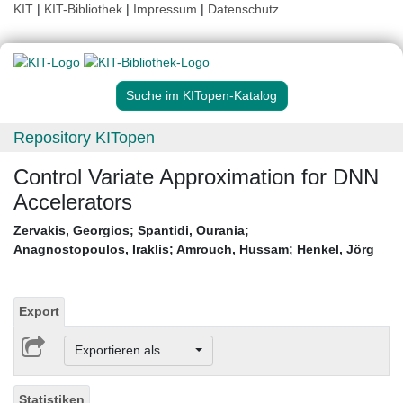
KIT
|
KIT-Bibliothek
|
Impressum
|
Datenschutz
Suche im KITopen-Katalog
Repository KITopen
Control Variate Approximation for DNN
Accelerators
Zervakis, Georgios
;
Spantidi, Ourania
;
Anagnostopoulos, Iraklis
;
Amrouch, Hussam
;
Henkel, Jörg
Export
Exportieren als ...
Statistiken