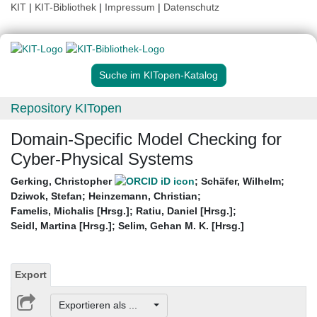
KIT
|
KIT-Bibliothek
|
Impressum
|
Datenschutz
Suche im KITopen-Katalog
Repository KITopen
Domain-Specific Model Checking for
Cyber-Physical Systems
Gerking, Christopher
;
Schäfer, Wilhelm
;
Dziwok, Stefan
;
Heinzemann, Christian
;
Famelis, Michalis [Hrsg.]
;
Ratiu, Daniel [Hrsg.]
;
Seidl, Martina [Hrsg.]
;
Selim, Gehan M. K. [Hrsg.]
Export
Exportieren als ...