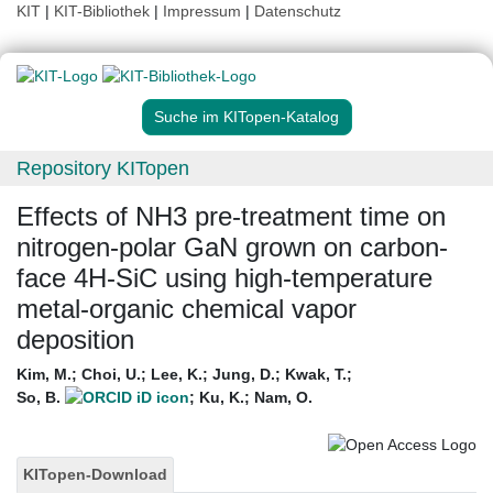
KIT
|
KIT-Bibliothek
|
Impressum
|
Datenschutz
Suche im KITopen-Katalog
Repository KITopen
Effects of NH3 pre-treatment time on
nitrogen-polar GaN grown on carbon-
face 4H-SiC using high-temperature
metal-organic chemical vapor
deposition
Kim, M.
;
Choi, U.
;
Lee, K.
;
Jung, D.
;
Kwak, T.
;
So, B.
;
Ku, K.
;
Nam, O.
KITopen-Download