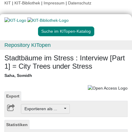
KIT
|
KIT-Bibliothek
|
Impressum
|
Datenschutz
Suche im KITopen-Katalog
Repository KITopen
Stadtbäume im Stress : Interview [Part
1] = City Trees under Stress
Saha, Somidh
Export
Exportieren als ...
Statistiken