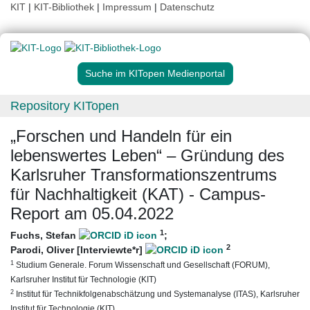
KIT
|
KIT-Bibliothek
|
Impressum
|
Datenschutz
Suche im KITopen Medienportal
Repository KITopen
„Forschen und Handeln für ein
lebenswertes Leben“ – Gründung des
Karlsruher Transformationszentrums
für Nachhaltigkeit (KAT) - Campus-
Report am 05.04.2022
1
Fuchs, Stefan
;
2
Parodi, Oliver [Interviewte*r]
1
Studium Generale. Forum Wissenschaft und Gesellschaft (FORUM),
Karlsruher Institut für Technologie (KIT)
2
Institut für Technikfolgenabschätzung und Systemanalyse (ITAS), Karlsruher
Institut für Technologie (KIT)