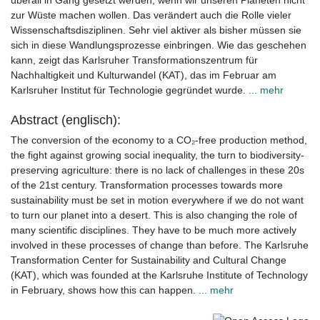
überall in Gang gesetzt werden, wenn wir unseren Planeten nicht
zur Wüste machen wollen. Das verändert auch die Rolle vieler
Wissenschaftsdisziplinen. Sehr viel aktiver als bisher müssen sie
sich in diese Wandlungsprozesse einbringen. Wie das geschehen
kann, zeigt das Karlsruher Transformationszentrum für
Nachhaltigkeit und Kulturwandel (KAT), das im Februar am
Karlsruher Institut für Technologie gegründet wurde.
... mehr
Abstract (englisch):
The conversion of the economy to a CO₂-free production method,
the fight against growing social inequality, the turn to biodiversity-
preserving agriculture: there is no lack of challenges in these 20s
of the 21st century. Transformation processes towards more
sustainability must be set in motion everywhere if we do not want
to turn our planet into a desert. This is also changing the role of
many scientific disciplines. They have to be much more actively
involved in these processes of change than before. The Karlsruhe
Transformation Center for Sustainability and Cultural Change
(KAT), which was founded at the Karlsruhe Institute of Technology
in February, shows how this can happen.
... mehr