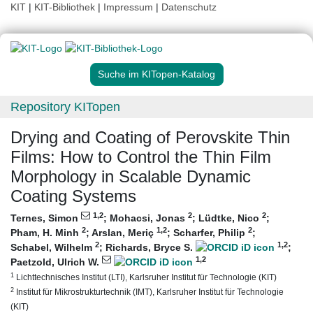
KIT
|
KIT-Bibliothek
|
Impressum
|
Datenschutz
Suche im KITopen-Katalog
Repository KITopen
Drying and Coating of Perovskite Thin
Films: How to Control the Thin Film
Morphology in Scalable Dynamic
Coating Systems
1
,2
2
2
Ternes, Simon
;
Mohacsi, Jonas
;
Lüdtke, Nico
;
2
1
,2
2
Pham, H. Minh
;
Arslan, Meriç
;
Scharfer, Philip
;
2
1
,2
Schabel, Wilhelm
;
Richards, Bryce S.
;
1
,2
Paetzold, Ulrich W.
1
Lichttechnisches Institut (LTI), Karlsruher Institut für Technologie (KIT)
2
Institut für Mikrostrukturtechnik (IMT), Karlsruher Institut für Technologie
(KIT)