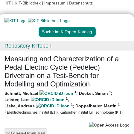
KIT
|
KIT-Bibliothek
|
Impressum
|
Datenschutz
Suche im KITopen-Katalog
Repository KITopen
Measuring and Characterization of a
Pedal Electric Cycle (Pedelec)
Drivetrain on a Test-Bench for
Modelling and Optimization
1
1
Schmitt, Michael
;
Decker, Simon
;
1
Leister, Lars
;
1
1
Liske, Andreas
;
Doppelbauer, Martin
1
Elektrotechnisches Institut (ETI), Karlsruher Institut für Technologie (KIT)
KITopen-Download