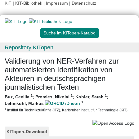
KIT
|
KIT-Bibliothek
|
Impressum
|
Datenschutz
Suche im KITopen-Katalog
Repository KITopen
Validierung von NER-Verfahren zur
automatisierten Identifikation von
Akteuren in deutschsprachigen
journalistischen Texten
1
1
1
Buz, Cecilia
;
Promies, Nikolai
;
Kohler, Sarah
;
1
Lehmkuhl, Markus
1
Institut für Technikzukünfte (ITZ), Karlsruher Institut für Technologie (KIT)
KITopen-Download