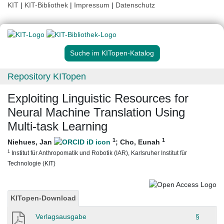
KIT
|
KIT-Bibliothek
|
Impressum
|
Datenschutz
Suche im KITopen-Katalog
Repository KITopen
Exploiting Linguistic Resources for
Neural Machine Translation Using
Multi-task Learning
1
1
Niehues, Jan
;
Cho, Eunah
1
Institut für Anthropomatik und Robotik (IAR), Karlsruher Institut für
Technologie (KIT)
KITopen-Download
Verlagsausgabe
§