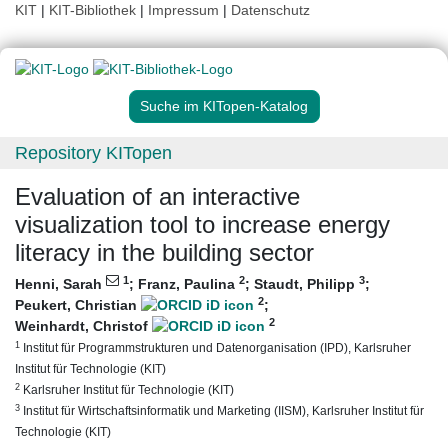
KIT
|
KIT-Bibliothek
|
Impressum
|
Datenschutz
Suche im KITopen-Katalog
Repository KITopen
Evaluation of an interactive
visualization tool to increase energy
literacy in the building sector
1
2
3
Henni, Sarah
;
Franz, Paulina
;
Staudt, Philipp
;
2
Peukert, Christian
;
2
Weinhardt, Christof
1
Institut für Programmstrukturen und Datenorganisation (IPD), Karlsruher
Institut für Technologie (KIT)
2
Karlsruher Institut für Technologie (KIT)
3
Institut für Wirtschaftsinformatik und Marketing (IISM), Karlsruher Institut für
Technologie (KIT)