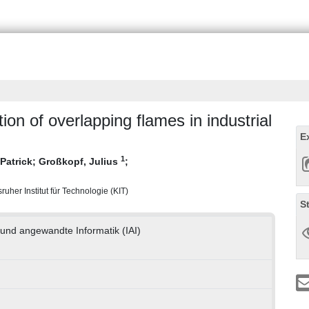
n of overlapping flames in industrial
E
1
 Patrick
;
Großkopf, Julius
;
ruher Institut für Technologie (KIT)
S
n und angewandte Informatik (IAI)