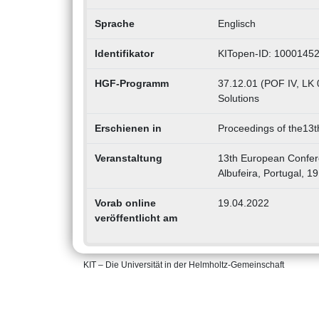
Sprache
Englisch
Identifikator
KITopen-ID: 1000145
HGF-Programm
37.12.01 (POF IV, LK 0
Solutions
Erschienen in
Proceedings of the13t
Veranstaltung
13th European Confere
Albufeira, Portugal, 1
Vorab online
19.04.2022
veröffentlicht am
KIT – Die Universität in der Helmholtz-Gemeinschaft