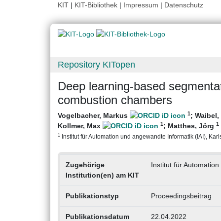
KIT
|
KIT-Bibliothek
|
Impressum
|
Datenschutz
Repository KITopen
Deep learning-based segmentatio
combustion chambers
1
Vogelbacher, Markus
;
Waibel,
1
1
Kollmer, Max
;
Matthes, Jörg
1
Institut für Automation und angewandte Informatik (IAI), Karls
Zugehörige
Institut für Automatio
Institution(en) am KIT
Publikationstyp
Proceedingsbeitrag
Publikationsdatum
22.04.2022