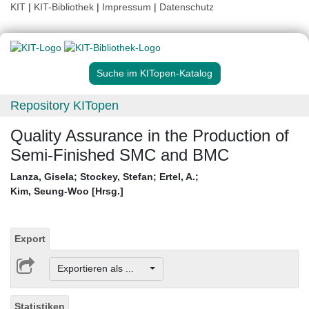
KIT
|
KIT-Bibliothek
|
Impressum
|
Datenschutz
Suche im KITopen-Katalog
Repository KITopen
Quality Assurance in the Production of
Semi-Finished SMC and BMC
Lanza, Gisela
;
Stockey, Stefan
;
Ertel, A.
;
Kim, Seung-Woo [Hrsg.]
Export
Exportieren als ...
Statistiken