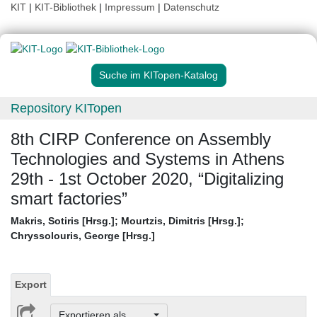
KIT
|
KIT-Bibliothek
|
Impressum
|
Datenschutz
Suche im KITopen-Katalog
Repository KITopen
8th CIRP Conference on Assembly
Technologies and Systems in Athens
29th - 1st October 2020, “Digitalizing
smart factories”
Makris, Sotiris [Hrsg.]
;
Mourtzis, Dimitris [Hrsg.]
;
Chryssolouris, George [Hrsg.]
Export
Exportieren als ...