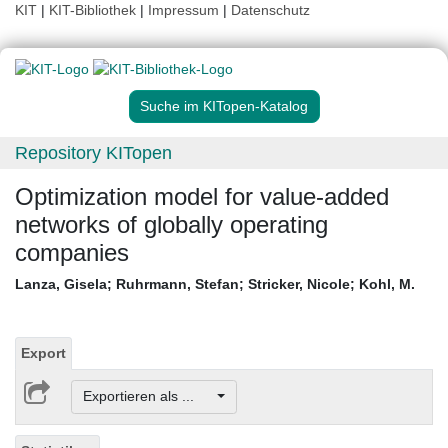
KIT
|
KIT-Bibliothek
|
Impressum
|
Datenschutz
Suche im KITopen-Katalog
Repository KITopen
Optimization model for value-added
networks of globally operating
companies
Lanza, Gisela
;
Ruhrmann, Stefan
;
Stricker, Nicole
;
Kohl, M.
Export
Exportieren als ...