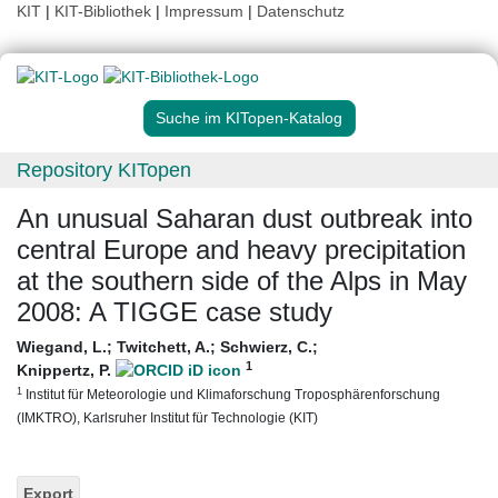
KIT
|
KIT-Bibliothek
|
Impressum
|
Datenschutz
Suche im KITopen-Katalog
Repository KITopen
An unusual Saharan dust outbreak into
central Europe and heavy precipitation
at the southern side of the Alps in May
2008: A TIGGE case study
Wiegand, L.
;
Twitchett, A.
;
Schwierz, C.
;
1
Knippertz, P.
1
Institut für Meteorologie und Klimaforschung Troposphärenforschung
(IMKTRO), Karlsruher Institut für Technologie (KIT)
Export