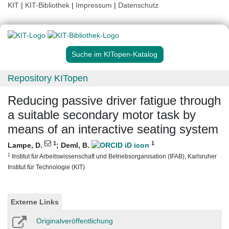
KIT
|
KIT-Bibliothek
|
Impressum
|
Datenschutz
Suche im KITopen-Katalog
Repository KITopen
Reducing passive driver fatigue through
a suitable secondary motor task by
means of an interactive seating system
1
1
Lampe, D.
;
Deml, B.
1
Institut für Arbeitswissenschaft und Betriebsorganisation (IFAB), Karlsruher
Institut für Technologie (KIT)
Externe Links
Originalveröffentlichung