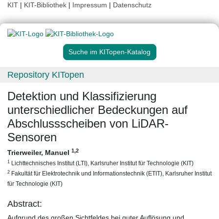
KIT
|
KIT-Bibliothek
|
Impressum
|
Datenschutz
Suche im KITopen-Katalog
Repository KITopen
Detektion und Klassifizierung
unterschiedlicher Bedeckungen auf
Abschlussscheiben von LiDAR-
Sensoren
1
,2
Trierweiler, Manuel
1
Lichttechnisches Institut (LTI), Karlsruher Institut für Technologie (KIT)
2
Fakultät für Elektrotechnik und Informationstechnik (ETIT), Karlsruher Institut
für Technologie (KIT)
Abstract:
Aufgrund des großen Sichtfeldes bei guter Auflösung und