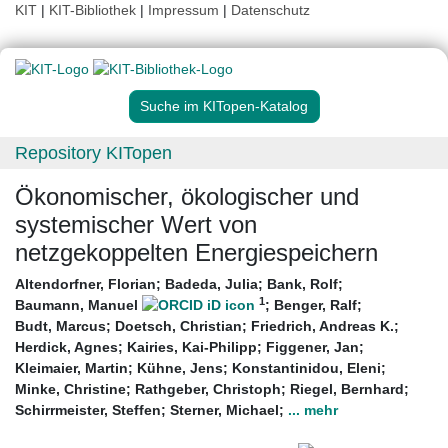
KIT
|
KIT-Bibliothek
|
Impressum
|
Datenschutz
Suche im KITopen-Katalog
Repository KITopen
Ökonomischer, ökologischer und
systemischer Wert von
netzgekoppelten Energiespeichern
Altendorfner, Florian
;
Badeda, Julia
;
Bank, Rolf
;
1
Baumann, Manuel
;
Benger, Ralf
;
Budt, Marcus
;
Doetsch, Christian
;
Friedrich, Andreas K.
;
Herdick, Agnes
;
Kairies, Kai-Philipp
;
Figgener, Jan
;
Kleimaier, Martin
;
Kühne, Jens
;
Konstantinidou, Eleni
;
Minke, Christine
;
Rathgeber, Christoph
;
Riegel, Bernhard
;
Schirrmeister, Steffen
;
Sterner, Michael
;
... mehr