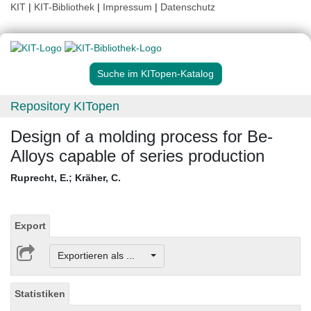
KIT
|
KIT-Bibliothek
|
Impressum
|
Datenschutz
Suche im KITopen-Katalog
Repository KITopen
Design of a molding process for Be-
Alloys capable of series production
Ruprecht, E.
;
Kräher, C.
Export
Exportieren als ...
Statistiken