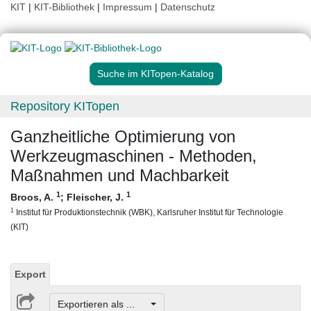
KIT
|
KIT-Bibliothek
|
Impressum
|
Datenschutz
Suche im KITopen-Katalog
Repository KITopen
Ganzheitliche Optimierung von
Werkzeugmaschinen - Methoden,
Maßnahmen und Machbarkeit
1
1
Broos, A.
;
Fleischer, J.
1
Institut für Produktionstechnik (WBK), Karlsruher Institut für Technologie
(KIT)
Export
Exportieren als ...