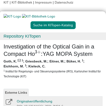
KIT
|
KIT-Bibliothek
|
Impressum
|
Datenschutz
Suche im KITopen-Katalog
Repository KITopen
Investigation of the Optical Gain in a
3
+
Compact Ho
:YAG MOPA System
1
1
Goth, K.
;
Griesbeck, M.
;
Eitner, M.
;
Büker, H.
;
1
Eichhorn, M.
;
Kieleck, C.
1
Institut für Regelungs- und Steuerungssysteme (IRS), Karlsruher Institut für
Technologie (KIT)
Externe Links
Originalveröffentlichung