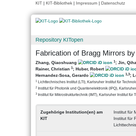
KIT
|
KIT-Bibliothek
|
Impressum
|
Datenschutz
Repository KITopen
Fabrication of Bragg Mirrors by 
1
Zhang, Qiaoshuang
;
Jin, Qi
1
Rainer, Christian
;
Huber, Robert
1
,3
Hernandez-Sosa, Gerardo
;
L
1
Lichttechnisches Institut (LTI), Karlsruher Institut für Technol
2
Institut für Photonik und Quantenelektronik (IPQ), Karlsruher 
3
Institut für Mikrostrukturtechnik (IMT), Karlsruher Institut für
Zugehörige Institution(en) am
Institut für
KIT
Institut fü
Lichttechnis