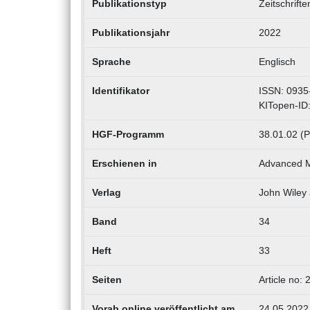
Publikationstyp
Zeitschrifte
Publikationsjahr
2022
Sprache
Englisch
Identifikator
ISSN: 0935
KITopen-ID
HGF-Programm
38.01.02 (P
Erschienen in
Advanced M
Verlag
John Wiley
Band
34
Heft
33
Seiten
Article no:
Vorab online veröffentlicht am
24.05.2022