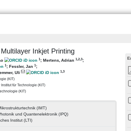
Multilayer Inkjet Printing
E
1
1
,2
,3
hao
;
Mertens, Adrian
;
1
1
;
Fessler, Jan
;
1
,3
emmer, Uli
ogie (KIT)
Institut für Technologie (KIT)
 Technologie (KIT)
 Mikrostrukturtechnik (IMT)
r Photonik und Quantenelektronik (IPQ)
ches Institut (LTI)