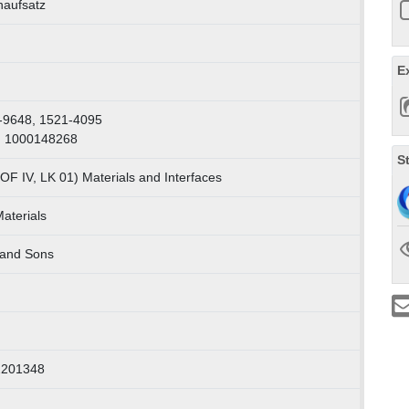
naufsatz
E
-9648, 1521-4095
: 1000148268
S
OF IV, LK 01) Materials and Interfaces
aterials
 and Sons
 2201348