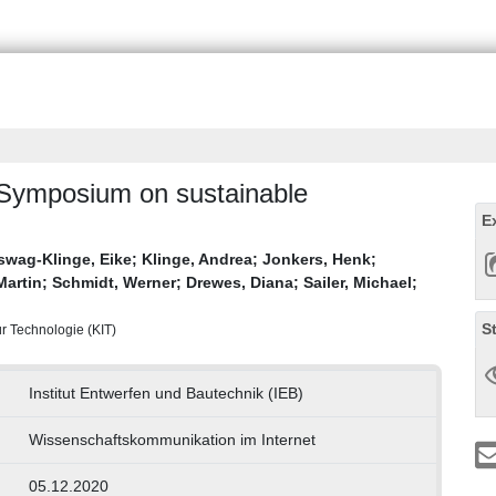
 [Symposium on sustainable
E
swag-Klinge, Eike
;
Klinge, Andrea
;
Jonkers, Henk
;
Martin
;
Schmidt, Werner
;
Drewes, Diana
;
Sailer, Michael
;
S
ür Technologie (KIT)
Institut Entwerfen und Bautechnik (IEB)
Wissenschaftskommunikation im Internet
05.12.2020