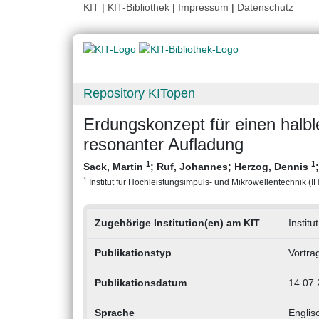
KIT
|
KIT-Bibliothek
|
Impressum
|
Datenschutz
Repository KITopen
Erdungskonzept für einen halbl
resonanter Aufladung
1
1
Sack, Martin
;
Ruf, Johannes
;
Herzog, Dennis
1
Institut für Hochleistungsimpuls- und Mikrowellentechnik (IHM
Zugehörige Institution(en) am KIT
Instit
Publikationstyp
Vortra
Publikationsdatum
14.07.
Sprache
Englis