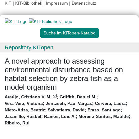
KIT
|
KIT-Bibliothek
|
Impressum
|
Datenschutz
Suche im KITopen-Katalog
Repository KITopen
A novel approach to assessing
environmental disturbance based on
habitat selection by zebra fish as a
model organism
Araújo, Cristiano V. M.
;
Griffith, Daniel M.
;
Vera-Vera, Victoria
;
Jentzsch, Paul Vargas
;
Cervera, Laura
;
Nieto-Ariza, Beatriz
;
Salvatierra, David
;
Erazo, Santiago
;
Jaramillo, Rusbel
;
Ramos, Luis A.
;
Moreira-Santos, Matilde
;
Ribeiro, Rui