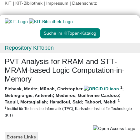
KIT
|
KIT-Bibliothek
|
Impressum
|
Datenschutz
Suche im KITopen-Katalog
Repository KITopen
PVT Analysis for RRAM and STT-
MRAM-based Logic Computation-in-
Memory
1
Fieback, Moritz
;
Münch, Christopher
;
Gebregiorgis, Anteneh
;
Medeiros, Guilherme Cardoso
;
1
Taouil, Mottaqiallah
;
Hamdioui, Said
;
Tahoori, Mehdi
1
Institut für Technische Informatik (ITEC), Karlsruher Institut für Technologie
(KIT)
Externe Links