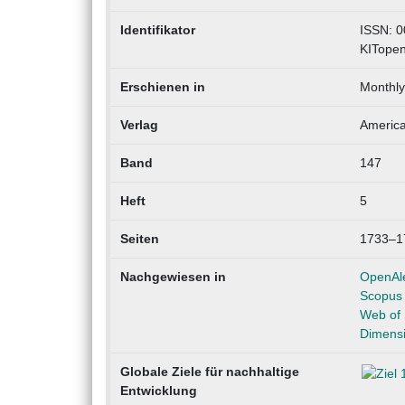
Identifikator
ISSN: 0
KITope
Erschienen in
Monthly
Verlag
America
Band
147
Heft
5
Seiten
1733–1
Nachgewiesen in
OpenAl
Scopus
Web of 
Dimens
Globale Ziele für nachhaltige
Entwicklung