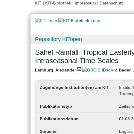
KIT
|
KIT-Bibliothek
|
Impressum
|
Datenschutz
Repository KITopen
Sahel Rainfall–Tropical Easterl
Intraseasonal Time Scales
Lemburg, Alexander
;
Bader,
Zugehörige Institution(en) am KIT
Institu
Tropos
Publikationstyp
Zeitschr
Publikationsdatum
01.05.2
Sprache
Englisc