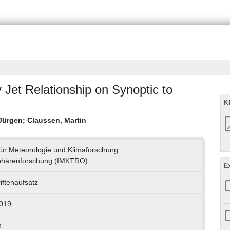
y Jet Relationship on Synoptic to
K
 Jürgen
;
Claussen, Martin
t für Meteorologie und Klimaforschung
phärenforschung (IMKTRO)
E
iftenaufsatz
019
h