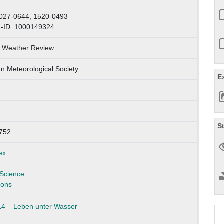
027-0644, 1520-0493
n-ID: 1000149324
 Weather Review
n Meteorological Society
E
S
752
ex
Science
ions