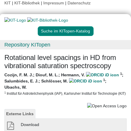
KIT
|
KIT-Bibliothek
|
Impressum
|
Datenschutz
Suche im KITopen-Katalog
Repository KITopen
Rotational level spacings in HD from
vibrational saturation spectroscopy
1
Cozijn, F. M. J.
;
Diouf, M. L.
;
Hermann, V.
;
1
Salumbides, E. J.
;
Schlösser, M.
;
Ubachs, W.
1
Institut für Astroteilchenphysik (IAP), Karlsruher Institut für Technologie (KIT)
Externe Links
Download