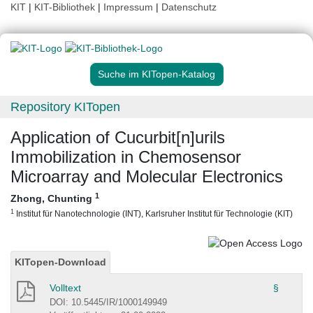
KIT
|
KIT-Bibliothek
|
Impressum
|
Datenschutz
Suche im KITopen-Katalog
Repository KITopen
Application of Cucurbit[n]urils
Immobilization in Chemosensor
Microarray and Molecular Electronics
1
Zhong, Chunting
1
Institut für Nanotechnologie (INT), Karlsruher Institut für Technologie (KIT)
KITopen-Download
Volltext
§
DOI: 10.5445/IR/1000149949