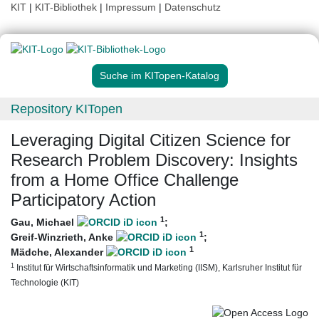
KIT
|
KIT-Bibliothek
|
Impressum
|
Datenschutz
Suche im KITopen-Katalog
Repository KITopen
Leveraging Digital Citizen Science for
Research Problem Discovery: Insights
from a Home Office Challenge
Participatory Action
1
Gau, Michael
;
1
Greif-Winzrieth, Anke
;
1
Mädche, Alexander
1
Institut für Wirtschaftsinformatik und Marketing (IISM), Karlsruher Institut für
Technologie (KIT)