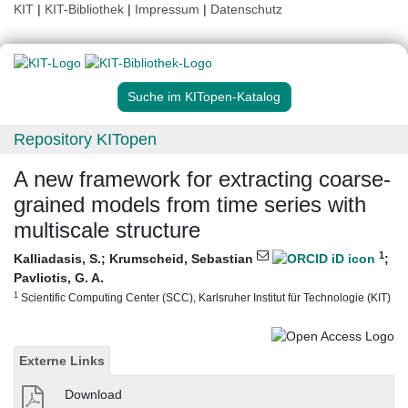
KIT
|
KIT-Bibliothek
|
Impressum
|
Datenschutz
Suche im KITopen-Katalog
Repository KITopen
A new framework for extracting coarse-
grained models from time series with
multiscale structure
1
Kalliadasis, S.
;
Krumscheid, Sebastian
;
Pavliotis, G. A.
1
Scientific Computing Center (SCC), Karlsruher Institut für Technologie (KIT)
Externe Links
Download