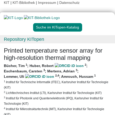
KIT
|
KIT-Bibliothek
|
Impressum
|
Datenschutz
Suche im KITopen-Katalog
Repository KITopen
Printed temperature sensor array for
high-resolution thermal mapping
1
2
Bücher, Tim
;
Huber, Robert
;
3
3
Eschenbaum, Carsten
;
Mertens, Adrian
;
2
,4
1
Lemmer, Uli
;
Amrouch, Hussam
1
Institut für Technische Informatik (ITEC), Karlsruher Institut für Technologie
(KIT)
2
Lichttechnisches Institut (LTI), Karlsruher Institut für Technologie (KIT)
3
Institut für Photonik und Quantenelektronik (IPQ), Karlsruher Institut für
Technologie (KIT)
4
Institut für Mikrostrukturtechnik (IMT), Karlsruher Institut für Technologie
(KIT)