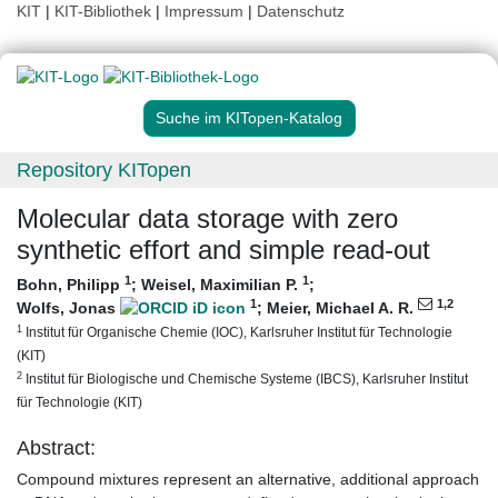
KIT
|
KIT-Bibliothek
|
Impressum
|
Datenschutz
Suche im KITopen-Katalog
Repository KITopen
Molecular data storage with zero
synthetic effort and simple read-out
1
1
Bohn, Philipp
;
Weisel, Maximilian P.
;
1
1
,2
Wolfs, Jonas
;
Meier, Michael A. R.
1
Institut für Organische Chemie (IOC), Karlsruher Institut für Technologie
(KIT)
2
Institut für Biologische und Chemische Systeme (IBCS), Karlsruher Institut
für Technologie (KIT)
Abstract:
Compound mixtures represent an alternative, additional approach