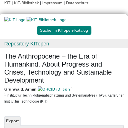
KIT
|
KIT-Bibliothek
|
Impressum
|
Datenschutz
Suche im KITopen-Katalog
Repository KITopen
The Anthropocene – the Era of
Humankind. About Progress and
Crises, Technology and Sustainable
Development
1
Grunwald, Armin
1
Institut für Technikfolgenabschätzung und Systemanalyse (ITAS), Karlsruher
Institut für Technologie (KIT)
Export